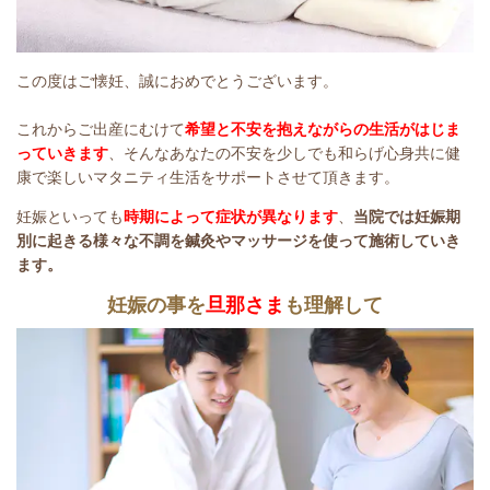
この度はご懐妊、誠におめでとうございます。
これからご出産にむけて
希望と不安を抱えながらの生活がはじま
っていきます
、そんなあなたの不安を少しでも和らげ心身共に健
康で楽しいマタニティ生活をサポートさせて頂きます。
妊娠といっても
時期によって症状が異なります
、
当院では妊娠期
別に起きる様々な不調を鍼灸やマッサージを使って施術していき
ます。
妊娠の事を
旦那さま
も理解して