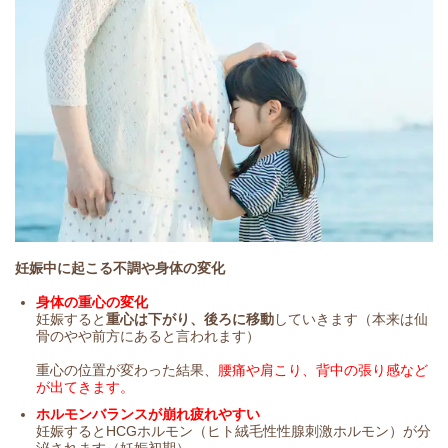
妊娠中に起こる不調や身体の変化
身体の重心の変化
妊娠すると
重心は下がり、後ろに移動
していきます（本来は仙
骨のやや前方にあると言われます）
重心の位置が変わった結果、
腰痛や肩こり、背中の張り感など
が出てきます。
ホルモンバランスが崩れ疲れやすい
妊娠するとHCGホルモン（ヒト絨毛性性腺刺激ホルモン）が分
泌されます（妊娠初期）