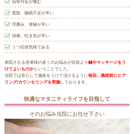
仙骨付近が痛む
悪阻、睡眠不足が辛い
浮腫み、便秘が辛い
頭痛、吐き気が辛い
うつ症状気味である
来院される患者様の多くのお悩みが症状より
鍼やマッサージをう
けてよいものか
ということでした。
当院では安心して施術をうけて頂けるように
毎回、施術前にヒア
リング/カウンセリングを実施
しております。
快適なマタニティライフを目指して
そのお悩み当院にお任せ下さい