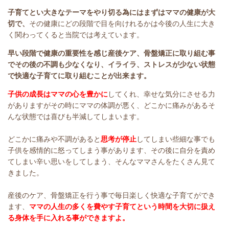
子育てとい大きなテーマをやり切る為にはまずはママの健康が大
切で、
その健康にどの段階で目を向けれるかは今後の人生に大き
く関わってくると当院では考えています。
早い段階で健康の重要性を感じ産後ケア、骨盤矯正に取り組む事
でその後の不調も少なくなり、イライラ、ストレスが少ない状態
で快適な子育てに取り組むことが出来ます。
子供の成長はママの心を豊かに
してくれ、幸せな気分にさせる力
がありますがその時にママの体調が悪く、どこかに痛みがあるそ
んな状態では喜びも半減してしまいます。
どこかに痛みや不調があると
思考が停止
してしまい些細な事でも
子供を感情的に怒ってしまう事があります、その後に自分を責め
てしまい辛い思いをしてしまう、そんなママさんをたくさん見て
きました。
産後のケア、骨盤矯正を行う事で毎日楽しく快適な子育てができ
ます、
ママの人生の多くを費やす子育てという時間を大切に扱え
る身体を手に入れる事ができますよ。