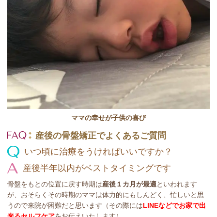
ママの幸せが子供の喜び
産後の骨盤矯正でよくあるご質問
いつ頃に治療をうければいいですか？
産後半年以内がベストタイミングです
骨盤をもとの位置に戻す時期は
産後１カ月が最適
といわれます
が、おそらくその時期のママは体力的にもしんどく、忙しいと思
うので来院が困難だと思います（その際には
LINEなどでお家で出
来るセルフケア
をお伝えいたします）