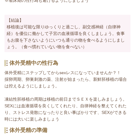
※着床期の性行為も避けるようにしましょう
【結論】
移植後は可能な限りゆっくりと過ごし、副交感神経（自律神
経）を優位に働かして子宮の血液循環を良くしましょう。食事
もお腹を下さないようにいつも通りの物を食べるようにしまし
ょう。（食べ慣れていない物を食べない）
体外受精中の性行為
体外受精にステップしてからsexレスになっていませんか？！
採卵周期、卵巣刺激の薬、注射が始まったら、新鮮胚移植の場合
は控えるようにしましょう。
凍結性胚移植の周期は移植の前日までＳＥＸを楽しみましょう。
SEXには血液循環を良くしてくれたり、自律神経を整えてくれた
り、ストレス発散になったりと良い事ばかりです、SEXができる
時には大いに楽しみましょう
体外受精の準備