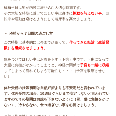
移植当日は卵が内膜に潜り込む大切な時期です。
その大切な時期に避けてほしい事は身体に
振動を与えない事
、自
転車や運動は避けるようにして着床率を高めましょう。
移植から７日間の過ごし方
この時期は基本的には今まで頑張って、
作ってきた妊活（生活習
慣）を継続させましょう。
気をつけてほしい事はお腹を下す（下痢）事です、下痢になって
大腸に負担がかかってしまうと、神経の関係で
子宮も一緒に収縮
してしまって流れてしまう可能性も・・・（子宮を収縮させな
い）
体外受精の妊娠初期は自然妊娠よりも不安定だと言われていま
す。体外受精の場合、10週目ぐらいまで安定しないと言われてい
ますのでその期間はお腹を下さないように（胃、腸に負担をかけ
ない）、冷やさない、食べ過ぎない事を心掛けましょう。